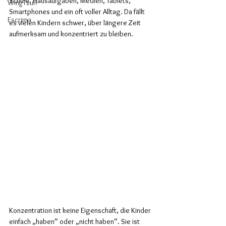
Schule, Hausaufgaben, Medien, Tablets, 
WingTzun
Smartphones und ein oft voller Alltag. Da fällt 
Escrima
es vielen Kindern schwer, über längere Zeit 
aufmerksam und konzentriert zu bleiben.
Konzentration ist keine Eigenschaft, die Kinder 
einfach „haben“ oder „nicht haben“. Sie ist 