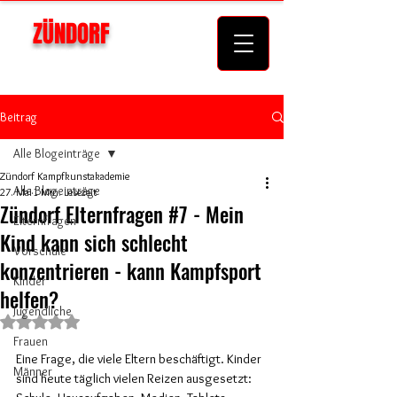
ZÜNDORF
KAMPFKUNSTAKADEMIE
Beitrag
Alle Blogeinträge
Zündorf Kampfkunstakademie
Alle Blogeinträge
27. Mai
1 Min. Lesezeit
Zündorf Elternfragen #7 - Mein
Elternfragen
Kind kann sich schlecht
Vorschule
konzentrieren - kann Kampfsport
Kinder
helfen?
Jugendliche
Mit NaN von 5 Sternen bewertet.
Frauen
Eine Frage, die viele Eltern beschäftigt. Kinder 
Männer
sind heute täglich vielen Reizen ausgesetzt: 