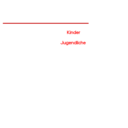
Unser Angebot
🥊Selbstverteidigung für
Kinder
🥊Selbstverteidigung für
Jugendliche
🥊Selbstverteidigung für
Frauen
🥊Selbstverteidigung für
Männer
Anti-Mobbing
-Training
​🥊
WingTzun
🥊
Escrima
🥊
Kampfsport
🥊
Warum wir?