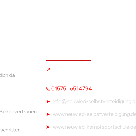
Kontakt & Standort
Prinz-Viktor-Straße 2
📍
dich da
56564 Neuwied, RLP
01575 - 6514794
📞
g
➤
info@neuwied-selbstverteidigung.d
 Selbstvertrauen
➤
www.neuwied-selbstverteidigung.d
➤
www.neuwied-kampfsportschule.d
schritten