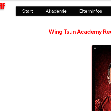
RF
Start
Akademie
Elterninfos
AKADEMIE
Wing Tsun Academy Reu