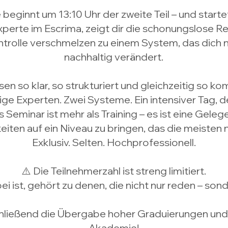
beginnt um 13:10 Uhr der zweite Teil – und startet
Experte im Escrima, zeigt dir die schonungslose 
ntrolle verschmelzen zu einem System, das dich n
nachhaltig verändert.
en so klar, so strukturiert und gleichzeitig so k
ge Experten. Zwei Systeme. Ein intensiver Tag, 
 Seminar ist mehr als Training – es ist eine Geleg
eiten auf ein Niveau zu bringen, das die meisten n
Exklusiv. Selten. Hochprofessionell.
⚠️ Die Teilnehmerzahl ist streng limitiert.
ei ist, gehört zu denen, die nicht nur reden – son
ließend die Übergabe hoher Graduierungen und G
Akademie!