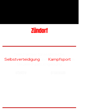
Zündorf
Kampfkunstakademie
Dein Partner für realistische
Selbstverteidigung
und
Kampfsport
in
Neuwied und Umgebung
effektiv
praxisnah
für jedes Alter
realistisch
Unser Angebot