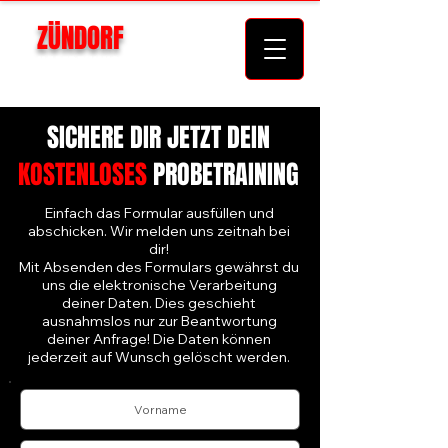
ZÜNDORF
KAMPFKUNSTAKADEMIE
SICHERE DIR JETZT DEIN
KOSTENLOSES
PROBETRAINING
Einfach das Formular ausfüllen und
abschicken. Wir melden uns zeitnah bei
dir!
Mit Absenden des Formulars gewährst du
uns die elektronische Verarbeitung
deiner Daten. Dies geschieht
ausnahmslos nur zur Beantwortung
deiner Anfrage! Die Daten können
jederzeit auf Wunsch gelöscht werden.