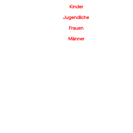
🥊Selbstverteidigung für
Kinder
🥊Selbstverteidigung für
Jugendliche
🥊Selbstverteidigung für
Frauen
🥊Selbstverteidigung für
Männer
Anti-Mobbing
-Training
​🥊
WingTzun
🥊
Escrima
🥊
Kampfsport
🥊
Warum wir?
✔
Erfahrene Trainer
Kompetent, motiviert und für dich da