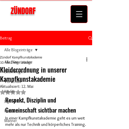
ZÜNDORF
KAMPFKUNSTAKADEMIE
Beitrag
Alle Blogeinträge
Zündorf Kampfkunstakademie
Alle Blogeinträge
10. Mai
2 Min. Lesezeit
Kleiderordnung in unserer
Elternfragen
Kampfkunstakademie
Vorschule
Aktualisiert:
12. Mai
Kinder
Mit NaN von 5 Sternen bewertet.
Respekt, Disziplin und 
Jugendliche
Gemeinschaft sichtbar machen
Frauen
In einer Kampfkunstakademie geht es um weit 
Männer
mehr als nur Technik und körperliches Training. 