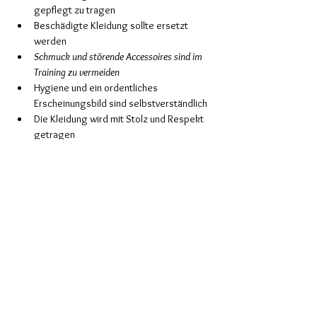
gepflegt zu tragen
Beschädigte Kleidung sollte ersetzt 
werden
Schmuck und störende Accessoires sind im 
Training zu vermeiden
Hygiene und ein ordentliches 
Erscheinungsbild sind selbstverständlich
Die Kleidung wird mit Stolz und Respekt 
getragen
Mehr als nur Kleidung
Unsere Kleiderordnung ist kein Selbstzweck. 
Sie erinnert uns täglich daran, wofür unsere 
Kampfkunst steht: Respekt, Gemeinschaft, 
Disziplin und persönliche Entwicklung.
Jeder Rang erzählt eine Geschichte von 
Einsatz, Wachstum und Verantwortung.
Gemeinsam schaffen wir eine Atmosphäre, in 