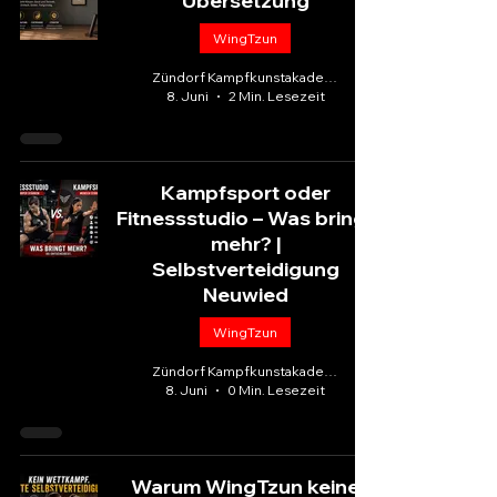
Übersetzung
WingTzun
Zündorf Kampfkunstakademie
8. Juni
2 Min. Lesezeit
Kampfsport oder
Fitnessstudio – Was bringt
mehr? |
Selbstverteidigung
Neuwied
WingTzun
Zündorf Kampfkunstakademie
8. Juni
0 Min. Lesezeit
Warum WingTzun keine