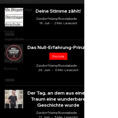
Alle Blogeinträge
Deine Stimme zählt!
Elternfragen
Zündorf Kampfkunstakademie
19. Juli
2 Min. Lesezeit
Vorschule
Kinder
Jugendliche
Frauen
Das Null-Erfahrung-Prinzip
Männer
Escrima
WingTzun
Zündorf Kampfkunstakademie
Escrima
26. Juni
0 Min. Lesezeit
Der Tag, an dem aus einem
Traum eine wunderbare
Geschichte wurde
Zündorf Kampfkunstakademie
21. Juni
5 Min. Lesezeit