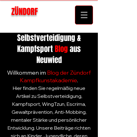
ZÜNDORF
KAMPFKUNSTAKADEMIE
Selbstverteidigung &
Kampfsport
Blog
aus
Neuwied
Willkommen im
Blog
der
Zündorf
Kampfkunstakademie
.
Hier finden Sie regelmäßig neue
Artikel zu
Selbstverteidigung
,
Kampfsport
,
WingTzun
,
Escrima
,
Gewaltprävention
,
Anti-Mobbing
,
mentaler Stärke und persönlicher
Entwicklung. Unsere Beiträge richten
sich an
Kinder
,
Jugendliche
, deren