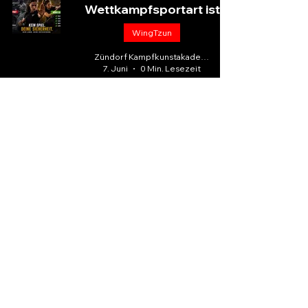
Wettkampfsportart ist
WingTzun
Zündorf Kampfkunstakademie
7. Juni
0 Min. Lesezeit
Zündorf
Kampfkunstakademie
Dein Partner für realistische
Selbstverteidigung
und
Kampfsport
in
Neuwied und Umgebung
effektiv
praxisnah
für jedes Alter
realistisch