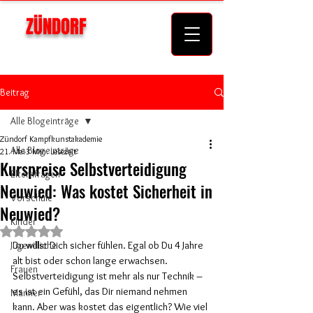
ZÜNDORF
KAMPFKUNSTAKADEMIE
Beitrag
Alle Blogeinträge
Zündorf Kampfkunstakademie
Alle Blogeinträge
21. Mai
3 Min. Lesezeit
Kurspreise Selbstverteidigung
Elternfragen
Neuwied: Was kostet Sicherheit in
Vorschule
Neuwied?
Kinder
Mit NaN von 5 Sternen bewertet.
Jugendliche
Du willst Dich sicher fühlen. Egal ob Du 4 Jahre 
alt bist oder schon lange erwachsen. 
Frauen
Selbstverteidigung ist mehr als nur Technik – 
es ist ein Gefühl, das Dir niemand nehmen 
Männer
kann. Aber was kostet das eigentlich? Wie viel 