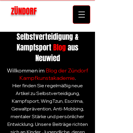
ZÜNDORF
KAMPFKUNSTAKADEMIE
Selbstverteidigung &
Kampfsport
Blog
aus
Neuwied
Willkommen im
Blog
der
Zündorf
Kampfkunstakademie
.
Hier finden Sie regelmäßig neue
Artikel zu
Selbstverteidigung
,
Kampfsport
,
WingTzun
,
Escrima
,
Gewaltprävention
,
Anti-Mobbing
,
mentaler Stärke und persönlicher
Entwicklung. Unsere Beiträge richten
sich an
Kinder
,
Jugendliche
, deren