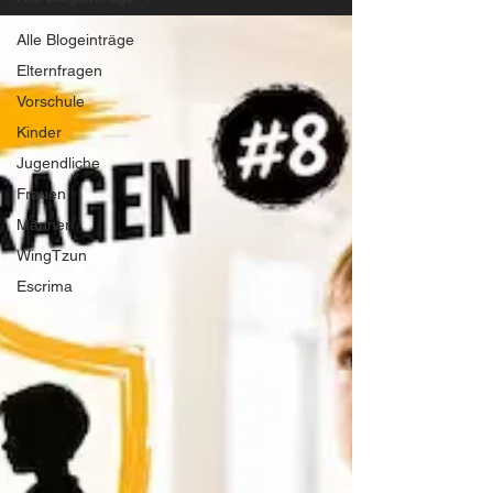
Alle Blogeinträge
Elternfragen
Vorschule
Kinder
Jugendliche
Frauen
Männer
WingTzun
Escrima