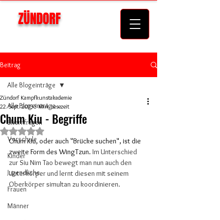
ZÜNDORF
KAMPFKUNSTAKADEMIE
Beitrag
Alle Blogeinträge
Zündorf Kampfkunstakademie
Alle Blogeinträge
22. Sept. 2023
3 Min. Lesezeit
Chum Kiu - Begriffe
Elternfragen
Mit NaN von 5 Sternen bewertet.
Vorschule
Chum Kiu, oder auch "Brücke suchen", ist die 
zweite Form des WingTzun. 
Im Unterschied 
Kinder
zur Siu Nim Tao bewegt man nun auch den 
Jugendliche
Unterkörper und lernt diesen mit seinem 
Oberkörper simultan zu koordinieren.
Frauen
Männer